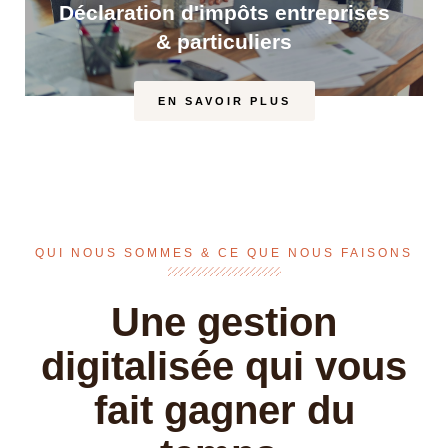
Déclaration d'impôts entreprises
& particuliers
EN SAVOIR PLUS
Nous prenons en charge l’établissement de vos
déclarations d’impôt personnes physiques,
personnes morales, gains immobiliers.
QUI NOUS SOMMES & CE QUE NOUS FAISONS
- Travaux et conseils TVA,
- Démarches auprès des autorités fiscales,
- Suivi des décisions de taxation et gestion des
Une gestion
recours
digitalisée qui vous
fait gagner du